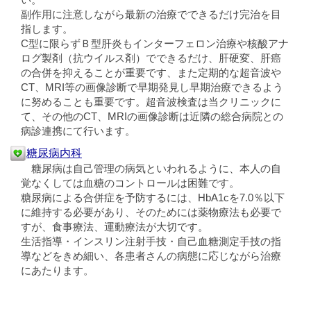
副作用に注意しながら最新の治療でできるだけ完治を目
指します。
C型に限らずＢ型肝炎もインターフェロン治療や核酸アナ
ログ製剤（抗ウイルス剤）でできるだけ、肝硬変、肝癌
の合併を抑えることが重要です、また定期的な超音波や
CT、MRI等の画像診断で早期発見し早期治療できるよう
に努めることも重要です。超音波検査は当クリニックに
て、その他のCT、MRIの画像診断は近隣の総合病院との
病診連携にて行います。
糖尿病内科
糖尿病は自己管理の病気といわれるように、本人の自
覚なくしては血糖のコントロールは困難です。
糖尿病による合併症を予防するには、HbA1cを7.0％以下
に維持する必要があり、そのためには薬物療法も必要で
すが、食事療法、運動療法が大切です。
生活指導・インスリン注射手技・自己血糖測定手技の指
導などをきめ細い、各患者さんの病態に応じながら治療
にあたります。